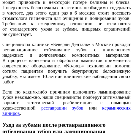
может приводить к некоторой потере белизны и блеска.
Поверхность белоснежных пластинок необходимо содержать
в чистоте, для этого один раз в 6 месяцев стоит посещать
стоматолога-гигиениста для очищения и полирования зубов.
Требования к ежедневному очищению не отличаются
от стандартного ухода за зубами, пищевых ограничений
не существует.
Специалисты клиники «Беверли Денталь» в Москве проводят
реставрационное отбеливание зубов с применением
надежных и долговечных композитных материалов.
В процессе нанесения и обработки ламинатов применяется
современное оборудование. «No-prep» технологии помогли
сотням пациентам получить безупречную белоснежную
улыбку, мы имеем 10-летние клинические наблюдения своих
работ.
Если по каким-либо причинам выполнить ламинирование
зубов невозможно, наши специалисты подберут оптимальный
вариант эстетической реабилитации с помощью
художественной
реставрации зубов
или
керамических
виниров
.
Уход за зубами после реставрационного
отбеливания зубов или ламинирования